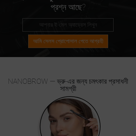
প্রশ্ন আছে?
আমি সেলস প্রোপোসাল পেতে আগ্রহী
NANOBROW — ভ্রু-এর জন্য চমৎকার প্রসাধনী
সামগ্রী