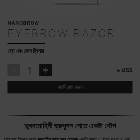
NANOBROW
EYEBROW RAZOR
ব্রো এবং ফেস ট্রিমার
-
+
৬ US$
কার্টে যোগ করুন
ভুবনমোহিনী ভ্রুযুগল পেতে একটা স্টেপ
আইব্রো ট্রিমার হচ্ছে
ব্যথাহীন ভাবে ভ্রু তোলার
একটি দ্রুত ও সহজ উপায়। এটা