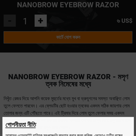
NANOBROW EYEBROW RAZOR
-
+
৬ US$
কার্টে যোগ করুন
NANOBROW EYEBROW RAZOR - মসৃণ
ত্বক নিমেষের মধ্যে
নিখুঁত রেজর দিয়ে আপনি কয়েক মুহুর্তের মধ্যে মুখ বা ভ্রুযুগলের সমস্ত অবাঞ্ছিত লোম
তুলে ফেলতে পারবেন। এর ব্লেডটির ছোট হওয়ার ত্বকের একদম সঠিক জায়গায় লোম
তোলার জন্য এটি পৌঁছতে পারে। এই ট্রিমার দিয়ে লোম তুলে ফেলার সময় একদম
কোন ব্যথা লাগে না। বিশেষ রকমের ট্রিমার ব্লেডটি ত্বকের মধ্যে দিয়ে মসৃণভাবে চলে
গোপনীয়তা নীতি
যেতে পারে, ত্বককে আরো মসৃণ করে তোলে।
আমাদের ওয়েবসাইট বাহ্যিক সরঞ্জামগুলি ব্যবহার করার জন্য কুকিজ, এছাড়াও তৃতীয় পক্ষের