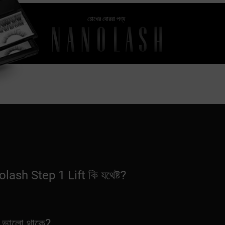
চোখের দোররা পণ্য
nolash Step 1 Lift কি যথেষ্ট?
?
 ভালো থাকে?