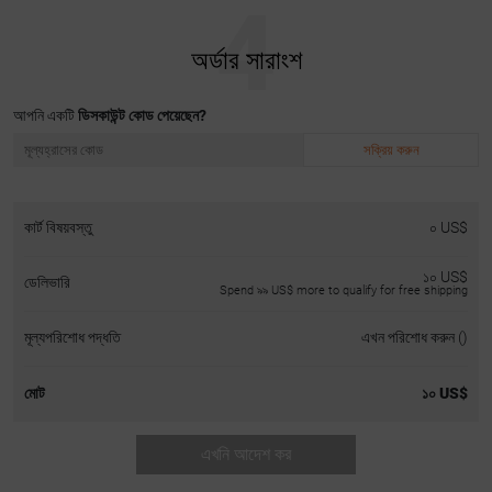
অর্ডার সারাংশ
আপনি একটি
ডিসকাউন্ট কোড পেয়েছেন?
সক্রিয় করুন
কার্ট বিষয়বস্তু
০ US$
১০ US$
ডেলিভারি
Spend ৯৯ US$ more to qualify for free shipping
মূল্যপরিশোধ পদ্ধতি
এখন পরিশোধ করুন ()
মোট
১০ US$
এখনি আদেশ কর