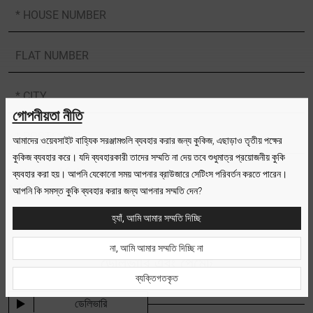
* HOUSE NUMBER
FLAT NUMBER
* CITY
গোপনীয়তা নীতি
* POSTCODE
আমাদের ওয়েবসাইট বাহ্যিক সরঞ্জামগুলি ব্যবহার করার জন্য কুকিজ, এছাড়াও তৃতীয় পক্ষের
কুকিজ ব্যবহার করে। যদি ব্যবহারকারী তাদের সম্মতি না দেয় তবে শুধুমাত্র প্রয়োজনীয় কুকি
* - required field
ব্যবহার করা হয়। আপনি যেকোনো সময় আপনার ব্রাউজারে সেটিংস পরিবর্তন করতে পারেন।
NOTE: Use only the Latin alphabet
আপনি কি সমস্ত কুকি ব্যবহার করার জন্য আপনার সম্মতি দেন?
হ্যাঁ, আমি আমার সম্মতি দিচ্ছি
না, আমি আমার সম্মতি দিচ্ছি না
ডেলিভারি এবং পেমেন্ট
ব্যক্তিগতকৃত
ডেলিভারি