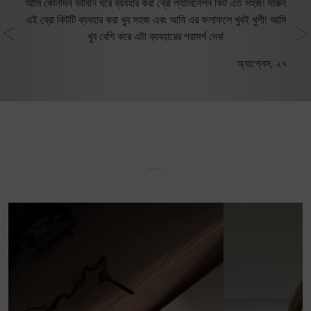
পের
আমি কোনদিন ভাবিনি ঘরে ব্যবহার করা ব্রো ল্যামিনেশন কিট এত সহজ! দারুন
এ
মি
এই ব্রো কিটটি ব্যবহার করা খুব সহজ এবং আমি এর ফলাফলে খুবই খুশী! আমি
খুব বেশি করে এটা ব্যবহারের পরামর্শ দেব!
 ৪৫
অ্যাগ্নেস, ২৭