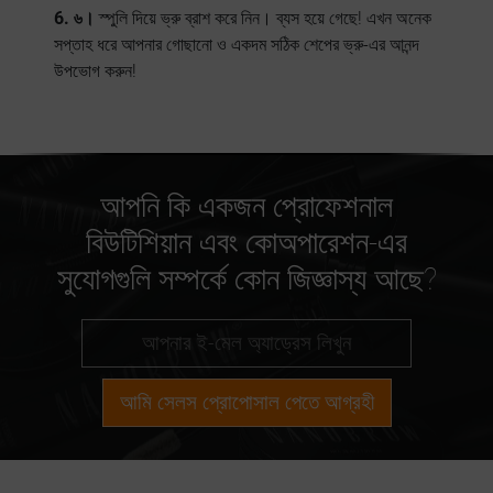
6. ৬।
স্পুলি দিয়ে ভ্রু ব্রাশ করে নিন। ব্যস হয়ে গেছে! এখন অনেক
সপ্তাহ ধরে আপনার গোছানো ও একদম সঠিক শেপের ভ্রু-এর আনন্দ
উপভোগ করুন!
আপনি কি একজন প্রোফেশনাল
বিউটিশিয়ান এবং কোঅপারেশন-এর
সুযোগগুলি সম্পর্কে কোন জিজ্ঞাস্য আছে?
আমি সেলস প্রোপোসাল পেতে আগ্রহী