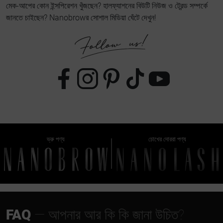
মেক-আপের কোন ইন্সপিরেশন খুঁজছেন? হালফ্যাশনের বিউটি নিউজ ও ট্রেন্ড সম্পর্কে
জানতে চাইছেন? Nanobrowর সোশাল মিডিয়া ঘেঁটে দেখুন!
ভ্রু পণ্য
চোখের দোররা পণ্য
FAQ
— আপনার আর কি কি জানা উচিত?