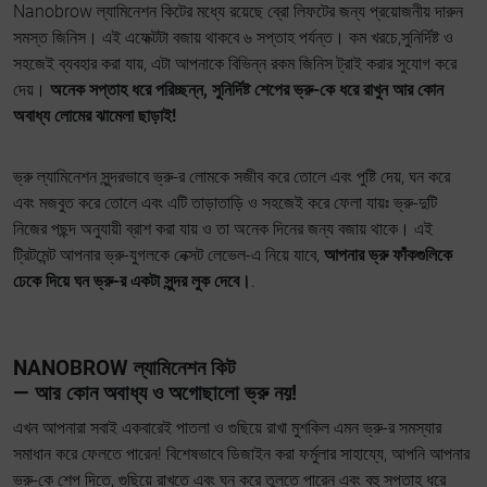
Nanobrow ল্যামিনেশন কিটের মধ্যে রয়েছে ব্রো লিফটের জন্য প্রয়োজনীয় দারুন
সমস্ত জিনিস। এই এফেক্টটা বজায় থাকবে ৬ সপ্তাহ পর্যন্ত। কম খরচে,সুনির্দিষ্ট ও
সহজেই ব্যবহার করা যায়, এটা আপনাকে বিভিন্ন রকম জিনিস ট্রাই করার সুযোগ করে
দেয়।
অনেক সপ্তাহ ধরে পরিচ্ছন্ন, সুনির্দিষ্ট শেপের ভ্রু-কে ধরে রাখুন আর কোন
অবাধ্য লোমের ঝামেলা ছাড়াই!
ভ্রু ল্যামিনেশন সুন্দরভাবে ভ্রু-র লোমকে সজীব করে তোলে এবং পুষ্টি দেয়, ঘন করে
এবং মজবুত করে তোলে এবং এটি তাড়াতাড়ি ও সহজেই করে ফেলা যায়ঃ ভ্রু-দুটি
নিজের পছন্দ অনুযায়ী ব্রাশ করা যায় ও তা অনেক দিনের জন্য বজায় থাকে। এই
ট্রিটমেন্ট আপনার ভ্রু-যুগলকে নেক্সট লেভেল-এ নিয়ে যাবে,
আপনার ভ্রু ফাঁকগুলিকে
ঢেকে দিয়ে ঘন ভ্রু-র একটা সুন্দর লুক দেবে।
.
NANOBROW ল্যামিনেশন কিট
— আর কোন অবাধ্য ও অগোছালো ভ্রু নয়!
এখন আপনারা সবাই একবারেই পাতলা ও গুছিয়ে রাখা মুশকিল এমন ভ্রু-র সমস্যার
সমাধান করে ফেলতে পারেন! বিশেষভাবে ডিজাইন করা ফর্মুলার সাহায্যে, আপনি আপনার
ভ্রু-কে শেপ দিতে, গুছিয়ে রাখতে এবং ঘন করে তুলতে পারেন এবং বহু সপ্তাহ ধরে