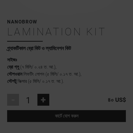
NANOBROW
LAMINATION KIT
প্র্যাকটিকাল ব্রো কিট ও ল্যামিনেশন কিট
সাইজঃ
ব্রো গ্লু
(৭ মিলি/ ০.২৪ ত. আ.),
স্টেপওয়ান
লিফটিং লোশন (৫ মিলি/ ০.১৭ ত. আ.),
স্টেপটু
ফিক্সার (৫ মিলি/ ০.১৭ ত. আ.).
-
+
৪০ US$
কার্টে যোগ করুন