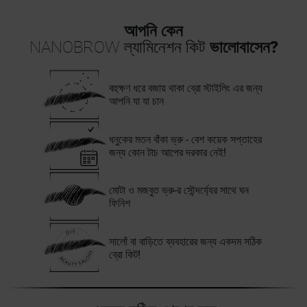
আপনি কেন
NANOBROW ল্যামিনেশন কিট
ভালোবাসেন?
বহুক্ষণ ধরে বজায় থাকা ব্রো স্টাইলিং এর জন্য
আপনি যা যা চান
ধনুকের মতন বাঁকা ভ্রু - বেশ কয়েক সপ্তাহের
জন্য কোন টাচ আপের দরকার নেই!
মোটা ও মজবুত ভ্রু-র সৌন্দর্য্যের সাথে ঘন
ফিনিশ
সালোঁ বা বাড়িতে ব্যবহারের জন্য একদম সঠিক
ব্রো কিট!