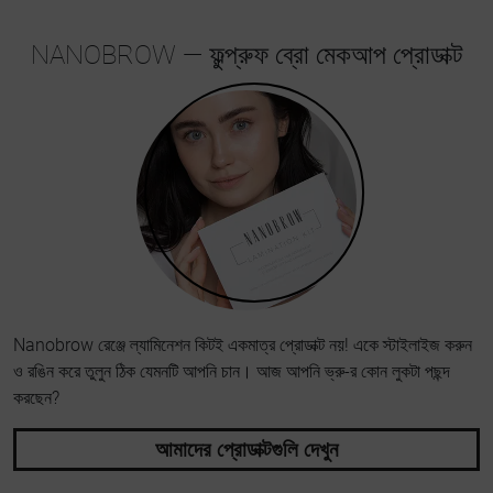
NANOBROW — ফুল্প্রুফ ব্রো মেকআপ প্রোডাক্ট
Nanobrow রেঞ্জে ল্যামিনেশন কিটই একমাত্র প্রোডাক্ট নয়! একে স্টাইলাইজ করুন
ও রঙিন করে তুলুন ঠিক যেমনটি আপনি চান। আজ আপনি ভ্রু-র কোন লুকটা পছন্দ
করছেন?
আমাদের প্রোডাক্টগুলি দেখুন