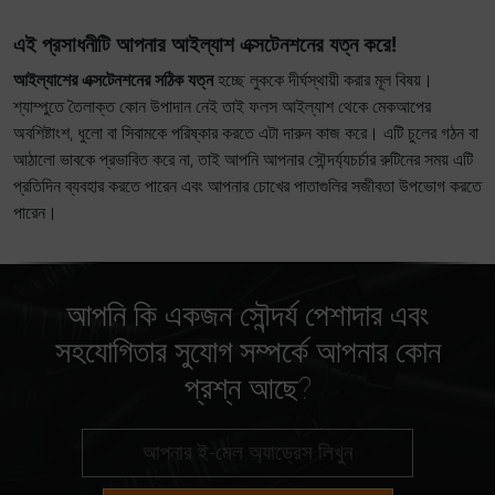
এই প্রসাধনীটি আপনার আইল্যাশ এক্সটেনশনের যত্ন করে!
আইল্যাশের এক্সটেনশনের সঠিক যত্ন
হচ্ছে লুককে দীর্ঘস্থায়ী করার মূল বিষয়।
শ্যাম্পুতে তৈলাক্ত কোন উপাদান নেই তাই ফলস আইল্যাশ থেকে মেকআপের
অবশিষ্টাংশ, ধুলো বা সিবামকে পরিষ্কার করতে এটা দারুন কাজ করে। এটি চুলের গঠন বা
আঠালো ভাবকে প্রভাবিত করে না, তাই আপনি আপনার সৌন্দর্য্যচর্চার রুটিনের সময় এটি
প্রতিদিন ব্যবহার করতে পারেন এবং আপনার চোখের পাতাগুলির সজীবতা উপভোগ করতে
পারেন।
আপনি কি একজন সৌন্দর্য পেশাদার এবং
সহযোগিতার সুযোগ সম্পর্কে আপনার কোন
প্রশ্ন আছে?