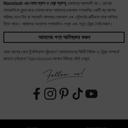
Nanolash এর ফোম ল্যাশ ও ব্রো শ্যাম্পু
একমাত্র প্রসাধনী নয়। চোখের
পাতাগুলিকে সুন্দর করে তোলার জন্য আমাদের চমৎকার পণ্যগুলির একটি বড় মাপের
পরিসর দেখে নিন যা সহজেই আপনার মেকআপ এবং সৌন্দর্যের রুটিনকে তাক লাগিয়ে
দিতে পারে। আমাদের অন্যান্য পণ্যগুলিও দেখুন এবং নতুন ট্রেন্ড তৈরি করুন।
আমাদের পণ্য আবিষ্কার করুন
মেক-আপের কোন ইন্সপিরেশন খুঁজছেন? হালফ্যাশনের বিউটি নিউজ ও ট্রেন্ড সম্পর্কে
জানতে চাইছেন? Nanobrowর সোশাল মিডিয়া ঘেঁটে দেখুন!