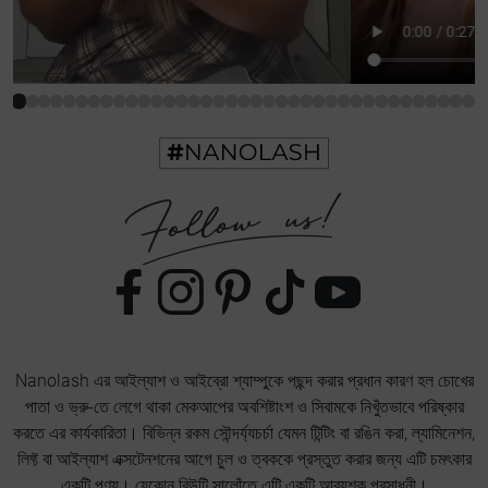
Nanolash এর আইল্যাশ ও আইব্রো শ্যাম্পুকে পছন্দ করার প্রধান কারণ হল চোখের
পাতা ও ভ্রু-তে লেগে থাকা মেকআপের অবশিষ্টাংশ ও সিবামকে নিখুঁতভাবে পরিষ্কার
করতে এর কার্যকারিতা। বিভিন্ন রকম সৌন্দর্য্যচর্চা যেমন টিন্টিং বা রঙিন করা, ল্যামিনেশন,
লিফ্ট বা আইল্যাশ এক্সটেনশনের আগে চুল ও ত্বককে প্রস্তুত করার জন্য এটি চমৎকার
একটি পণ্য। যেকোন বিউটি সালোঁতে এটি একটি আব্যশক প্রসাধনী।