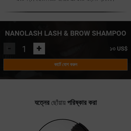
NANOLASH LASH & BROW SHAMPOO
-
+
১৩ US$
কার্টে যোগ করুন
যত্নের
ছোঁয়ায়
পরিষ্কার করা