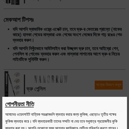
মেকআপ টিপসঃ
যদি আপনি স্বাভাবিক ওম্ব্রে এফেক্ট চান, তবে ভ্রু-র ভেতরের প্রান্তে (নাকের
কাছে) হালকা শেডের মাস্কারা এবং শেষের অংশে লেজের দিকে গাঢ় রঙের শেড
ব্যবহার করুন।
যদি আপনি নিখুঁতভাবে আউটলাইন করা উজ্জ্বল ভ্রু চান, তবে আইব্রো পেন,
পেনসিল বা পোমেড ব্যবহার করুন এবং মাস্কারা লাগানোর আগে ভ্রু-র নিচের
লাইনটিকে সুনির্দিষ্ট করুন।
পণ্যের বিবরণ দেখুন
ভ্রু পেন্সিল
গোপনীয়তা নীতি
পূর্ববর্তী নিবন্ধ
পরবর্তী নিবন্ধ
আমাদের ওয়েবসাইট বাহ্যিক সরঞ্জামগুলি ব্যবহার করার জন্য কুকিজ, এছাড়াও তৃতীয় পক্ষের
কুকিজ ব্যবহার করে। যদি ব্যবহারকারী তাদের সম্মতি না দেয় তবে শুধুমাত্র প্রয়োজনীয় কুকি
একটি মন্তব্য লিখুন। মডারেটরের অনুমোদনের সাথে সাথে এটি পোস্ট করা হবে।
ব্যবহার করা হয়। আপনি যেকোনো সময় আপনার ব্রাউজারে সেটিংস পরিবর্তন করতে পারেন।