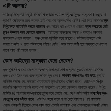
এটি আলদা?
আইব্রো মাস্কারা কিছুটা সাধারণ মাস্কারার মতই – শুধু এর ক্ষুদ্র সংস্করণ। ওয়ান্ড বা
ব্রাশটি একইরকম তবে অনেক ছোট এবং এর ব্রিসলগুলিও ছোট। এটা দিয়ে আপনার
ভ্রু
নিখুঁতভাবে হাইলাইট করতে পারবেন
এবং আর্চের ধার থেকে না বেরিয়ে
ভ্রুর সবচেয়ে ছোট
চুলও উজ্জ্বল করে ফেলতে পারবেন
। আইব্রো মাস্কারার ফর্মুলা ও ঘনত্বও সাধারণ
মাস্কারার থেকে আলাদা। ভ্রু-জোড়া সুনির্দিষ্ট করে তুলতে ও ভলিউম বাড়াতে এটি
আরো মখমলি ও এতে পাউডারের পরিমাণ বেশি। ভ্রু যাতে ভারী হয়ে অদ্ভুত দেখতে না
লাগে তাই এটি আরো হালকা।
কোন আইব্রো মাস্কারা বেছে নেবেন?
ভ্রু সুনির্দিষ্ট ও সেট একসঙ্গে করুন! ন্যানোব্রো শেপ মাস্কারা মুহুর্তের মধ্যে আপনার
ভ্রু-র শেপ ঠিক করে একে স্বাভাবিক লুক দেয়।
আপনার ভ্রু-র রঙ গাঢ় করে
, দৃশ্যত
ভলিউম বাড়ায় এবং সবচেয়ে এলোমেলো চুলগুলিকেও গুছিয়ে রাখে। ছোট এবং নিখুঁত
ব্রাশটির মাধ্যমে আপনি দ্রুত এবং সহজেই এই ব্রো মেকআপ লাগাতে পারেন। নিখুঁত,
মার্জিত রঙ আপনার ভ্রু-যুগলকে সুন্দর করে তোলে এবং এর মখমলি ফর্মুলা
সারা দিন ভ্রু-
কে সুন্দর করে গুছিয়ে রাখে
। কোথাও জমে থাকে না বা ঘেঁটে যায় না। এই মাস্কারা
একক প্রসাধনী হিসেবে যেমন কাজ করে তেমনি অন্যান্য ব্রো মেকআপের সামগ্রী যেমন