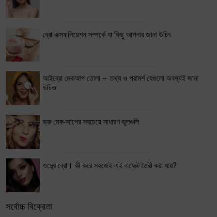
ব্রো এক্সফলিয়েশন সম্পর্কে যা কিছু আপনার জানা উচিৎ
আইব্রো মেকআপ তোলা – তথ্য ও পরামর্শ যেগুলো অবশ্যই জানা
উচিত
ভ্রু মেক-আপের সবচেয়ে সাধারণ ভুলগুলি
ওম্ব্রে ব্রো। কী করে সহজেই এই এফেক্ট তৈরী করা যায়?
সর্বোচ্চ বিক্রেতা