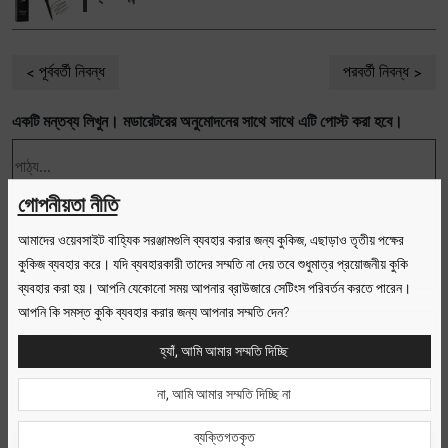
পূর্ববর্তী নিবন্ধ
পরবর্তী নিবন্ধ
একটি মন্তব্য লিখুন। মডারেটরের অনুমোদনের সাথে সাথে এটি পোস্ট করা হবে।
গোপনীয়তা নীতি
আমাদের ওয়েবসাইট বাহ্যিক সরঞ্জামগুলি ব্যবহার করার জন্য কুকিজ, এছাড়াও তৃতীয় পক্ষের
কুকিজ ব্যবহার করে। যদি ব্যবহারকারী তাদের সম্মতি না দেয় তবে শুধুমাত্র প্রয়োজনীয় কুকি
ব্যবহার করা হয়। আপনি যেকোনো সময় আপনার ব্রাউজারে সেটিংস পরিবর্তন করতে পারেন।
আপনি কি সমস্ত কুকি ব্যবহার করার জন্য আপনার সম্মতি দেন?
হ্যাঁ, আমি আমার সম্মতি দিচ্ছি
না, আমি আমার সম্মতি দিচ্ছি না
ব্যক্তিগতকৃত