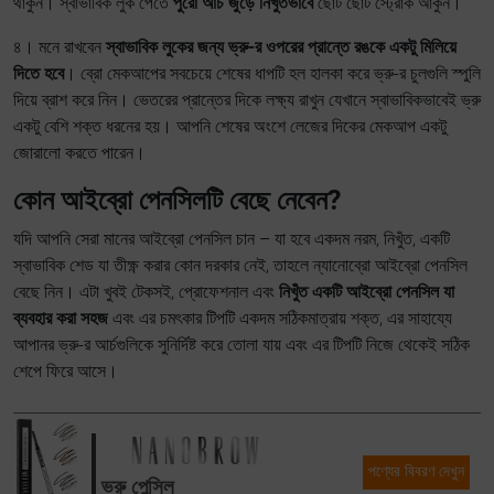
থাকুন। স্বাভাবিক লুক পেতে
পুরো আর্চ জুড়ে নিখুঁতভাবে
ছোট ছোট স্ট্রোক আঁকুন।
৪। মনে রাখবেন
স্বাভাবিক লুকের জন্য ভ্রু-র ওপরের প্রান্তে রঙকে একটু মিলিয়ে
দিতে হবে
। ব্রো মেকআপের সবচেয়ে শেষের ধাপটি হল হালকা করে ভ্রু-র চুলগুলি স্পুলি
দিয়ে ব্রাশ করে নিন। ভেতরের প্রান্তের দিকে লক্ষ্য রাখুন যেখানে স্বাভাবিকভাবেই ভ্রু
একটু বেশি শক্ত ধরনের হয়। আপনি শেষের অংশে লেজের দিকের মেকআপ একটু
জোরালো করতে পারেন।
কোন আইব্রো পেনসিলটি বেছে নেবেন?
যদি আপনি সেরা মানের আইব্রো পেনসিল চান – যা হবে একদম নরম, নিখুঁত, একটি
স্বাভাবিক শেড যা তীক্ষ্ণ করার কোন দরকার নেই, তাহলে ন্যানোব্রো আইব্রো পেনসিল
বেছে নিন। এটা খুবই টেকসই, প্রোফেশনাল এবং
নিখুঁত একটি আইব্রো পেনসিল যা
ব্যবহার করা সহজ
এবং এর চমৎকার টিপটি একদম সঠিকমাত্রায় শক্ত, এর সাহায্যে
আপানর ভ্রু-র আর্চগুলিকে সুনির্দিষ্ট করে তোলা যায় এবং এর টিপটি নিজে থেকেই সঠিক
শেপে ফিরে আসে।
পণ্যের বিবরণ দেখুন
ভ্রু পেন্সিল