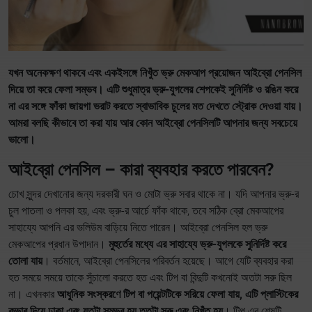
যখন অনেকক্ষণ থাকবে এবং একইসঙ্গে নিখুঁত ভ্রু মেকআপ প্রয়োজন আইব্রো পেনসিল
দিয়ে তা করে ফেলা সম্ভব। এটি শুধুমাত্র ভ্রু-যুগলের শেপকেই সুনির্দিষ্ট ও রঙিন করে
না এর সঙ্গে ফাঁকা জায়গা ভরাট করতে স্বাভাবিক চুলের মত দেখতে স্ট্রোক দেওয়া যায়।
আমরা বলছি কীভাবে তা করা যায় আর কোন আইব্রো পেনসিলটি আপনার জন্য সবচেয়ে
ভালো।
আইব্রো পেনসিল – কারা ব্যবহার করতে পারবেন?
চোখ সুন্দর দেখানোর জন্য দরকারী ঘন ও মোটা ভ্রু সবার থাকে না। যদি আপনার ভ্রু-র
চুল পাতলা ও পলকা হয়, এবং ভ্রু-র আর্চে ফাঁক থাকে, তবে সঠিক ব্রো মেকআপের
সাহায্যে আপনি এর ভলিউম বাড়িয়ে নিতে পারেন। আইব্রো পেনসিল হল ভ্রু
মেকআপের প্রধান উপাদান।
মুহুর্তের মধ্যে এর সাহায্যে ভ্রু-যুগলকে সুনির্দিষ্ট করে
তোলা যায়
। বর্তমানে, আইব্রো পেনসিলের পরিবর্তন হয়েছে। আগে যেটি ব্যবহার করা
হত সময়ে সময়ে তাকে সুঁচালো করতে হত এবং টিপ বা বিন্দুটি কখনোই অতটা সরু ছিল
না। এখনকার
আধুনিক সংস্করণে টিপ বা পয়েন্টটিকে সরিয়ে ফেলা যায়, এটি প্লাস্টিকের
কভার দিয়ে ঢাকা এবং যতটা সম্ভব হয় ততটা সরু এবং নিখুঁত হয়
। টিপ এর শেষটি