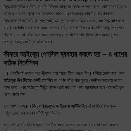
ত্রিকোণাকৃতির যা দিয়ে আপনি বিভিন্ন আকারের লাইন – সরু থেকে মোটা যেমনই হোক
আঁকতে পারবেন, পুরো ভ্রু-কে দ্রুত ভরিয়ে ফেলার জন্য আদর্শ। দুর্ভাগ্যবশত
ত্রিকোণাকৃতির টিপটি খুব তাড়াতাড়ি এর সুঁচালোভাব হারিয়ে ফেলে , এর নিখুঁতভাব কমে
যায়। আপনার ভ্রুর সঙ্গে এবং আপনার চাহিদার সঙ্গে মিল রেখে টিপটি বেছে নিতে হবে।
পাতলা ও ফাঁকা-ফাঁকা ভ্রু ভরাট করতে খুব সরু টিপের প্রয়োজন যাতে ভ্রুর চুলের
মতোই প্রত্যেকটি চুল আঁকা যায়।
কীকরে আইব্রো পেনসিল ব্যবহার করতে হয় – ৪ ধাপের
সঠিক নির্দেশিকা
১। পেনসিলটি ভালো করে সুঁচালো করা আছে কিনা দেখে নিন।
সরিয়ে ফেলা যায় এমন
মাইক্রো থিন টিপের একটি পেনসিল
বা একটি তীক্ষ্ণ ধার যুক্ত পেনসিল সবচেয়ে ভালো
কাজ করে। এর সাহায্যে নিখুঁত লাইন তৈরী করা যায় এবং প্রয়োজন হলে একেকটি চুল
এঁকে ফেলা যায়।
২। আপনার
ভ্রু-র নিচের প্রান্তের কনট্যুর বা আউটলাইন
আঁকা দিয়ে শুরু করুন।
নিখুঁত ব্রো মেকআপের এটাই মূল ভিত্তি।
৩। যদি আপনি ইতিমধ্যেই শেপ ঠিক করে ফেলেন, তবে রঙ দিয়ে তা ভরাট করতে