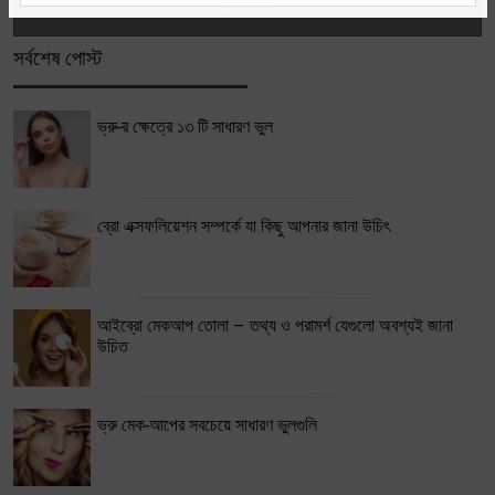
সর্বশেষ পোস্ট
ভ্রু-র ক্ষেত্রে ১৩ টি সাধারণ ভুল
ব্রো এক্সফলিয়েশন সম্পর্কে যা কিছু আপনার জানা উচিৎ
আইব্রো মেকআপ তোলা – তথ্য ও পরামর্শ যেগুলো অবশ্যই জানা
উচিত
ভ্রু মেক-আপের সবচেয়ে সাধারণ ভুলগুলি