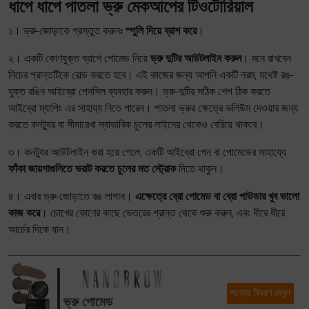
ধাপে ধাপে পাতলা ভ্রু মেকআপের টিওটোরিয়াল
১। ভ্রু-জোড়াকে প্রস্তুত করুনঃ
স্পুলি দিয়ে ব্রাশ করে
।
২। একটি কোণযুক্ত ব্রাশে পোমেড নিয়ে
ভ্রু দুটির আউটলাইন করুন
। মনে রাখবেন
নিচের প্রান্তটিকে বোল্ড করতে হবে। এই কাজের জন্য আপনি একটি নরম, যথেষ্ট রঙ-
যুক্ত রঙিন আইব্রো পেনসিল ব্যবহার করুন। ভ্রু-দুটির সঠিক শেপ ঠিক করতে
আইব্রো ম্যাপিং এর সাহায্য নিতে পারেন। পাতলা ভ্রুর ক্ষেত্রে ভলিউম দেওয়ার জন্য
করতে কনট্যুর বা সীমারেখা স্বাভাবিক চুলের লাইনের থেকেও বেরিয়ে থাকবে।
৩। কনট্যুর আউটলাইন করা হয়ে গেলে, একটি আইব্রো পেন বা পোমেডের সাহায্যে
ফাঁকা জায়গাগুলিতে ভরাট করতে চুলের মত স্ট্রোক
দিতে থাকুন।
৪। এবার ভ্রু-জোড়াতে রঙ লাগান।
এক্ষেত্রে ব্রো পোমেড বা ব্রো পাউডার খুব ভালো
কাজ করে
। চোখের কোণের কাছে ভেতরের প্রান্ত থেকে শুরু করুন, এবং ধীরে ধীরে
আর্চের দিকে যান।
পণ্যের বিবরণ দেখুন
ভ্রু পোমেড