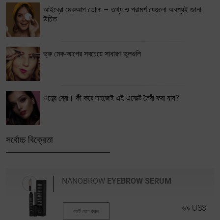
আইব্রো মেকআপ তোলা – তথ্য ও পরামর্শ যেগুলো অবশ্যই জানা
উচিত
ভ্রু মেক-আপের সবচেয়ে সাধারণ ভুলগুলি
ওম্ব্রে ব্রো। কী করে সহজেই এই এফেক্ট তৈরী করা যায়?
সর্বোচ্চ বিক্রেতা
NANOBROW
EYEBROW SERUM
৬৯ US$
কার্টে যোগ করুন