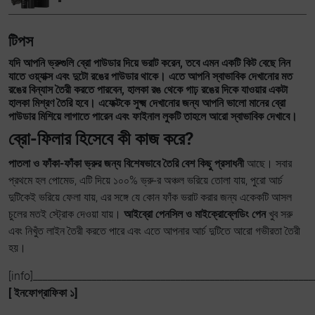
টিপস
যদি আপনি ভ্রুগুলি ব্রো পাউডার দিয়ে ভরাট করেন, তবে এমন একটি কিট বেছে নিন
যাতে ওয়্যাক্স এবং দুটো রঙের পাউডার থাকে। এতে আপনি স্বাভাবিক দেখানোর মত
রঙের বিন্যাস তৈরী করতে পারবেন, হালকা রঙ থেকে গাঢ় রঙের দিকে যাওয়ার একটা
হালকা মিশ্রণ তৈরি হবে। এফেক্টকে সুক্ষ্ম দেখানোর জন্য আপনি ভালো মানের ব্রো
পাউডার মিশিয়ে লাগাতে পারেন এবং ফাইনাল লুকটি তাহলে আরো স্বাভাবিক দেখাবে।
ব্রো-ফিলার হিসেবে কী কাজ করে?
পাতলা ও ফাঁকা-ফাঁকা ভ্রুর জন্য বিশেষভাবে তৈরি বেশ কিছু প্রসাধনী
আছে। সবার
প্রথমে হল পোমেড, এটি দিয়ে ১০০% ভ্রু-র অঞ্চল ভরিয়ে তোলা যায়, পুরো আর্চ
দুটিকেই ভরিয়ে ফেলা যায়, এর সঙ্গে যে কোন ফাঁক ভরাট করার জন্য একেকটি আসল
চুলের মতই স্ট্রোক দেওয়া যায়।
আইব্রো পেনসিল ও মাইক্রোব্লেডিং পেন
খুব সরু
এবং নিখুঁত লাইন তৈরী করতে পারে এবং এতে আপনার আর্চ দুটিতে আরো গভীরতা তৈরী
হয়।
[info]_________________________________________________________
[ ইনফোগ্রাফিকা ১]