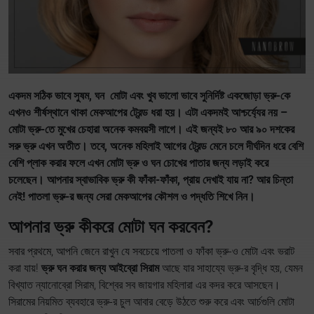
একদম সঠিক ভাবে সুষম, ঘন মোটা এবং খুব ভালো ভাবে সুনির্দিষ্ট একজোড়া ভ্রু-কে
এখনও শীর্ষস্থানে থাকা মেকআপের ট্রেন্ড ধরা হয়। এটা একদমই আশ্চর্য্যের নয় –
মোটা ভ্রু-তে মুখের চেহারা অনেক কমবয়সী লাগে। এই জন্যই ৮০ আর ৯০ দশকের
সরু ভ্রু এখন অতীত। তবে, অনেক মহিলাই আগের ট্রেন্ড মেনে চলে দীর্ঘদিন ধরে বেশি
বেশি প্লাক করার ফলে এখন মোটা ভ্রু ও ঘন চোখের পাতার জন্য লড়াই করে
চলেছেন। আপনার স্বাভাবিক ভ্রু কী ফাঁকা-ফাঁকা, প্রায় দেখাই যায় না? আর চিন্তা
নেই! পাতলা ভ্রু-র জন্য সেরা মেকআপের কৌশল ও পদ্ধতি শিখে নিন।
আপনার ভ্রু কীকরে মোটা ঘন করবেন?
সবার প্রথমে, আপনি জেনে রাখুন যে সবচেয়ে পাতলা ও ফাঁকা ভ্রু-ও মোটা এবং ভরাট
করা যায়!
ভ্রু ঘন করার জন্য আইব্রো সিরাম
আছে যার সাহায্যে ভ্রু-র বৃদ্ধি হয়, যেমন
বিখ্যাত ন্যানোব্রো সিরাম, বিশ্বের সব জায়গার মহিলারা এর কদর করে আসছেন।
সিরামের নিয়মিত ব্যবহারে ভ্রু-র চুল আবার বেড়ে উঠতে শুরু করে এবং আর্চগুলি মোটা